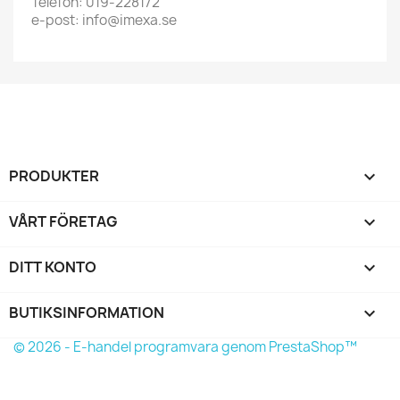
Telefon: 019-228172
e-post: info@imexa.se
PRODUKTER

VÅRT FÖRETAG

DITT KONTO

BUTIKSINFORMATION
keyboard_arrow_down
© 2026 - E-handel programvara genom PrestaShop™