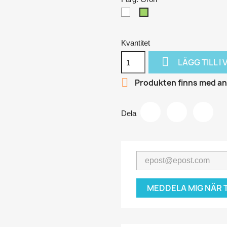
Vit
Grön
Kvantitet

LÄGG TILL 

Produkten finns med and
Dela
MEDDELA MIG NÄR 