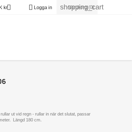
shopping_cart


Varukorg
(0)
 kr
Logga in
06
ullar ut vid regn - rullar in när det slutat, passar
iameter. Längd 180 cm.