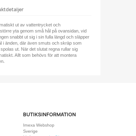
ktdetaljer
omatiskt ut av vattentrycket och
 större yta genom små hål på ovansidan, vid
langen snabbt ut sig i sin fulla längd och släpper
hål i änden, där även smuts och skräp som
spolas ut. När det slutat regna rullar sig
matiskt. Allt som behövs för att montera
en.
BUTIKSINFORMATION
Imexa Webshop
Sverige